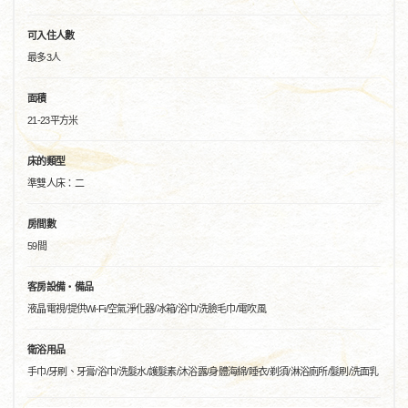
可入住人數
最多3人
面積
21-23平方米
床的類型
準雙人床：二
房間數
59間
客房設備・備品
液晶電視/提供Wi-Fi/空氣淨化器/冰箱/浴巾/洗臉毛巾/電吹風
衛浴用品
手巾/牙刷、牙膏/浴巾/洗髮水/護髮素/沐浴露/身體海綿/睡衣/剃須/淋浴廁所/髮刷/洗面乳