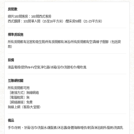
房間數
總共160間客房：160間西式客房
西式翻譯：101間單人間（15至16平方米）/雙床房59間（21-23平方米）
標準房設施
所有房間都有浴室和衛生間/所有房間都有淋浴/所有房間都有空調/褲子壓腳（包括貸
款）
設備
液晶電視/提供Wi-Fi/空氣淨化器/冰箱/浴巾/洗臉毛巾/電吹風
互聯網相關
所有房間都可用
［連接方式］無線網絡
［電腦租賃］無
［網絡連接］免費
無線上網（客房/大堂層）
備品
手巾/牙刷、牙膏/浴巾/洗髮水/護髮素/沐浴露/身體海綿/睡衣/剃須/淋浴廁所/髮刷/洗面乳