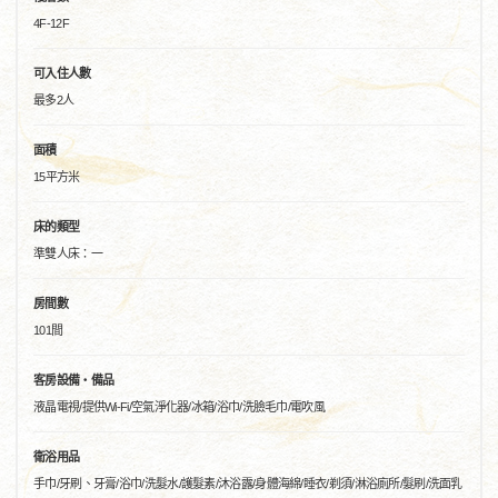
4F-12F
可入住人數
最多2人
面積
15平方米
床的類型
準雙人床：一
房間數
101間
客房設備・備品
液晶電視/提供Wi-Fi/空氣淨化器/冰箱/浴巾/洗臉毛巾/電吹風
衛浴用品
手巾/牙刷、牙膏/浴巾/洗髮水/護髮素/沐浴露/身體海綿/睡衣/剃須/淋浴廁所/髮刷/洗面乳