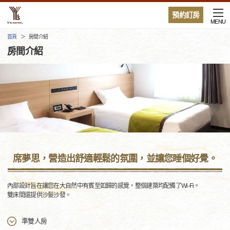
預約訂房
MENU
首頁
房間介紹
房間介紹
席夢思，營造出舒適輕鬆的氛圍，並讓您睡個好覺。
內部設計旨在讓您在大自然中有賓至如歸的感覺，整個建築均配備了Wi-Fi。
雙床間還提供沙髮沙發。
準雙人房