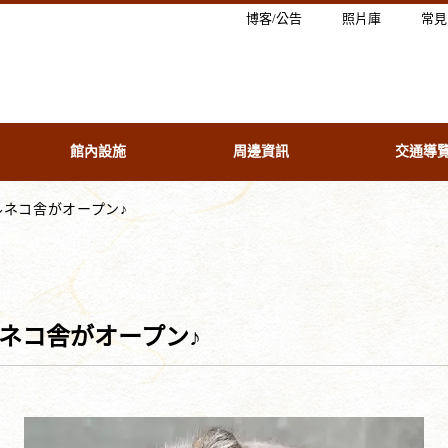
博客/公告
照片庫
常見
館內設施
周邊資訊
交通導
ルネコ舎がオープン♪
ネコ舎がオープン♪