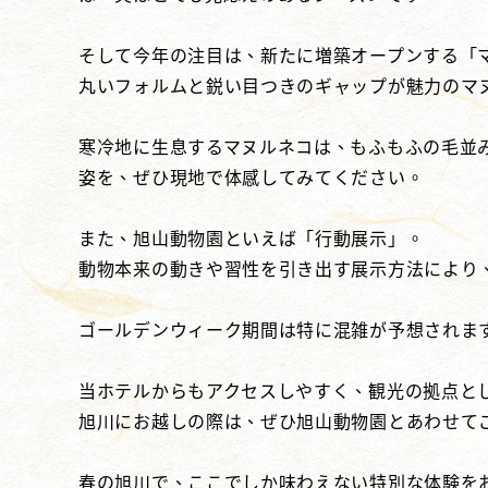
そして今年の注目は、新たに増築オープンする「
丸いフォルムと鋭い目つきのギャップが魅力のマ
寒冷地に生息するマヌルネコは、もふもふの毛並
姿を、ぜひ現地で体感してみてください。
また、旭山動物園といえば「行動展示」。
動物本来の動きや習性を引き出す展示方法により
ゴールデンウィーク期間は特に混雑が予想されま
当ホテルからもアクセスしやすく、観光の拠点と
旭川にお越しの際は、ぜひ旭山動物園とあわせて
春の旭川で、ここでしか味わえない特別な体験を