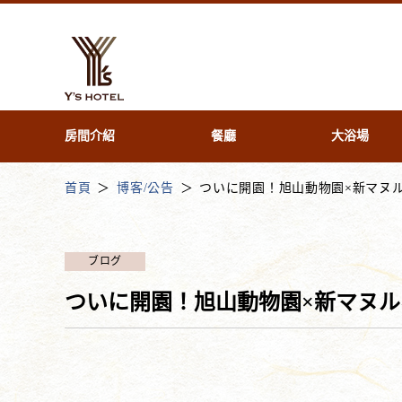
房間介紹
餐廳
大浴場
首頁
博客/公告
ついに開園！旭山動物園×新マヌ
ブログ
ついに開園！旭山動物園×新マヌル