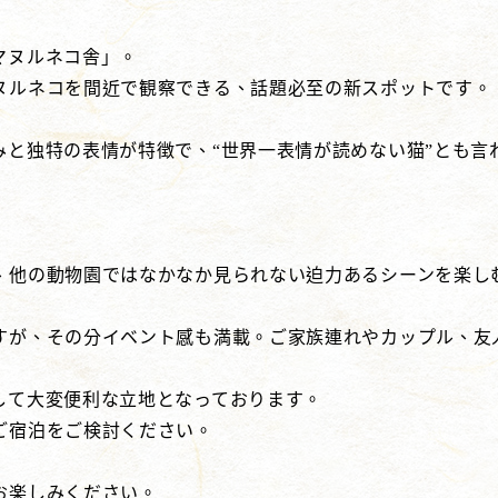
マヌルネコ舎」。
ヌルネコを間近で観察できる、話題必至の新スポットです。
みと独特の表情が特徴で、“世界一表情が読めない猫”とも言
、他の動物園ではなかなか見られない迫力あるシーンを楽し
すが、その分イベント感も満載。ご家族連れやカップル、友
して大変便利な立地となっております。
ご宿泊をご検討ください。
お楽しみください。