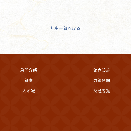
記事一覧へ戻る
房間介紹
館內設施
餐廳
周邊資訊
大浴場
交通導覽