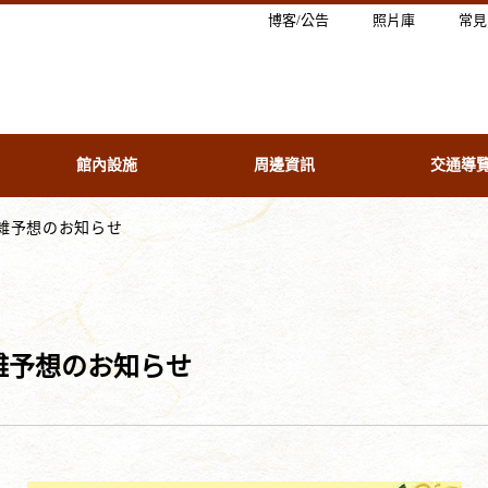
博客/公告
照片庫
常見
館內設施
周邊資訊
交通導
雑予想のお知らせ
雑予想のお知らせ
】