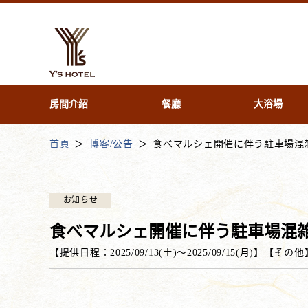
房間介紹
餐廳
大浴場
首頁
博客/公告
食べマルシェ開催に伴う駐車場混
お知らせ
食べマルシェ開催に伴う駐車場混
【提供日程：
2025/09/13(土)
〜
2025/09/15(月)
】
【
その他