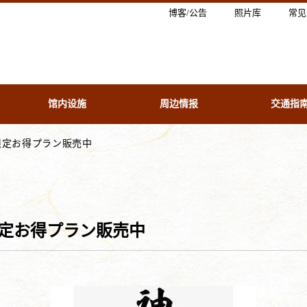
博客/公告
照片库
常见
馆内设施
周边情报
交通指
限定お得プラン販売中
限定お得プラン販売中