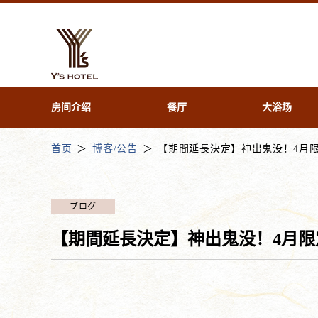
房间介绍
餐厅
大浴场
首页
博客/公告
【期間延長決定】神出鬼没！4月
ブログ
【期間延長決定】神出鬼没！4月