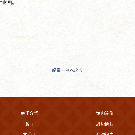
”企画。
記事一覧へ戻る
房间介绍
馆内设施
餐厅
周边情报
大浴场
交通指南