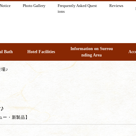
 Notice
Photo Gallery
Frequently Asked Quest
Reviews
ions
Information on Surrou
l Bath
Hotel Facilities
Acc
nding Area
場♪
♪
ュー・新製品
】