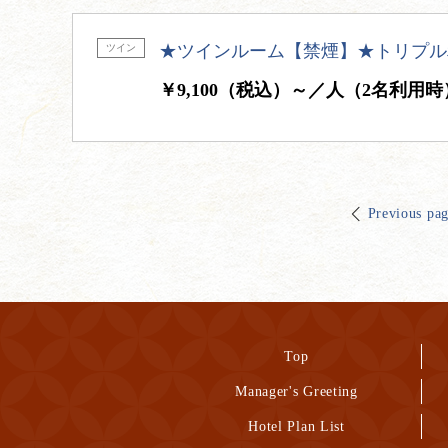
★ツインルーム【禁煙】★トリプル
ツイン
￥9,100（税込）～／人（2名利用時
Previous pa
Top
Manager's Greeting
Hotel Plan List