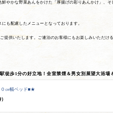
色鮮やかな野菜あんをかけた「厚揚げの彩りあんかけ」、そし
スにも配慮したメニューとなっております。
つご提供いたします。ご連泊のお客様にもお楽しみいただけ
川駅徒歩1分の好立地！全室禁煙＆男女別展望大浴場
０㎝幅ベッド■★
時）