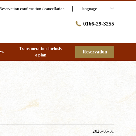
Reservation confirmation / cancellation
language
0166-29-3255
Transportation-inclusiv
Reservation
ess
e plan
2026/05/31