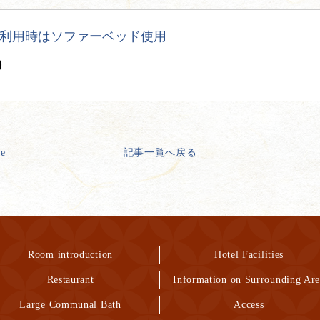
利用時はソファーベッド使用
）
ge
記事一覧へ戻る
Room introduction
Hotel Facilities
Restaurant
Information on Surrounding Are
Large Communal Bath
Access