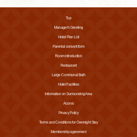
Top
Manager's Greeting
Hotel Plan List
Parental consent form
Room introduction
Restaurant
Large Communal Bath
Hotel Facilities
Information on Surrounding Area
Access
Privacy Policy
Terms and Conditions for Overnight Stay
Membership agreement