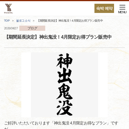
숙박 예약
MENU
TOP
블로그 소식
【期間延長決定】神出鬼没！4月限定お得プラン販売中
ブログ
2026/04/27
【期間延長決定】神出鬼没！4月限定お得プラン販売中
ご好評いただいております「神出鬼没 4月限定お得なプラン」です