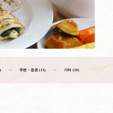
)
주변‧경관 (13)
기타 (14)