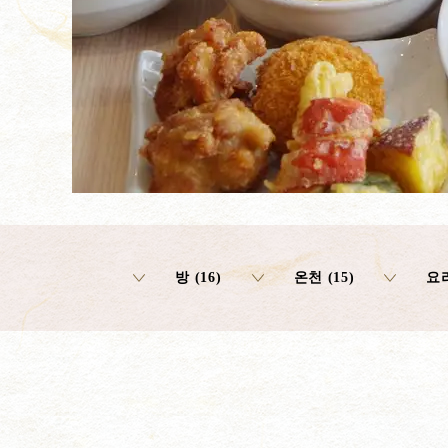
방 (16)
온천 (15)
요리